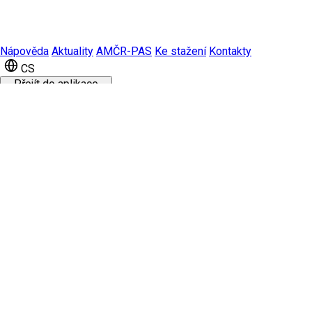
Nápověda
Aktuality
AMČR-PAS
Ke stažení
Kontakty
CS
Přejít do aplikace